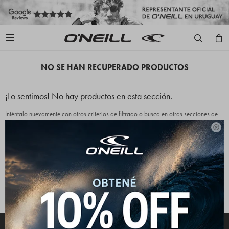

NO SE HAN RECUPERADO PRODUCTOS
¡Lo sentimos! No hay productos en esta sección.
Inténtalo nuevamente con otros criterios de filtrado o busca en otras secciones de
nuestro catálogo.

Quitar filtros
Filtrando por:
Indumentaria
Bermudas
Color:
Negro
Te recomendamos quitar:
Indumentaria
Bermudas