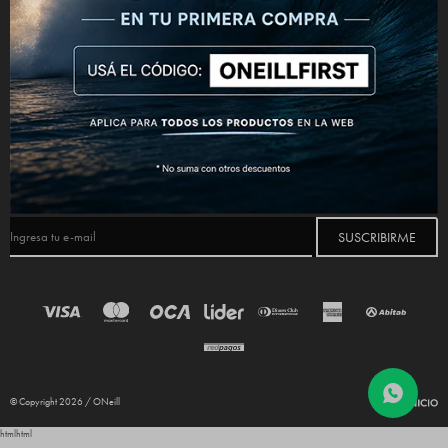
CONECTATE



NEWSLETTER
¡Suscribite y recibí todas nuestras novedades!
SUSCRIBIRME
© Copyright 2026 / ONeill
html
html