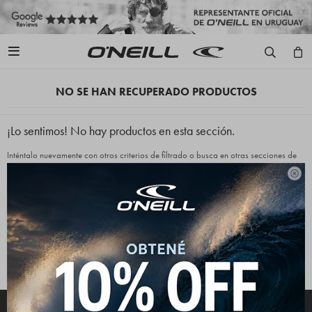

NO SE HAN RECUPERADO PRODUCTOS
¡Lo sentimos! No hay productos en esta sección.
Inténtalo nuevamente con otros criterios de filtrado o busca en otras secciones de
nuestro catálogo.

Quitar filtros
Filtrando por:
Indumentaria
Bermudas
Color:
Rojo
Te recomendamos quitar:
Indumentaria
Bermudas