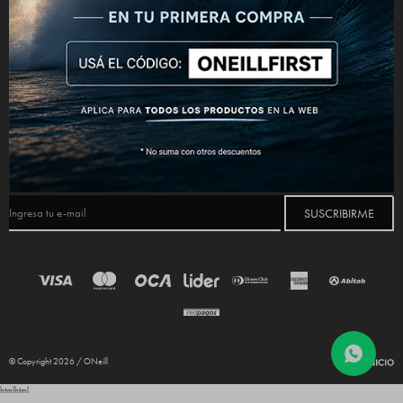
CONECTATE



NEWSLETTER
¡Suscribite y recibí todas nuestras novedades!
SUSCRIBIRME
© Copyright 2026 / ONeill
html
html