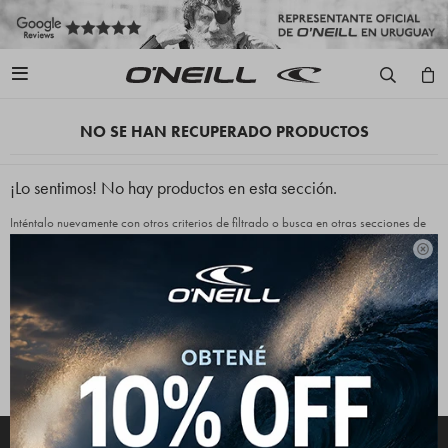

NO SE HAN RECUPERADO PRODUCTOS
¡Lo sentimos! No hay productos en esta sección.
Inténtalo nuevamente con otros criterios de filtrado o busca en otras secciones de
nuestro catálogo.

Quitar filtros
Filtrando por:
Indumentaria
Camperas
Color:
Rosa
Te recomendamos quitar:
Indumentaria
Camperas