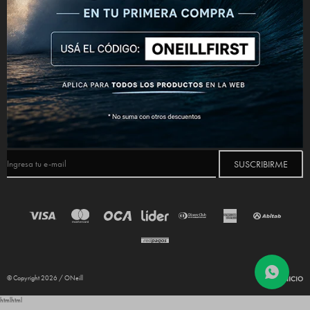
CONECTATE



NEWSLETTER
¡Suscribite y recibí todas nuestras novedades!
SUSCRIBIRME
© Copyright 2026 / ONeill
html
html