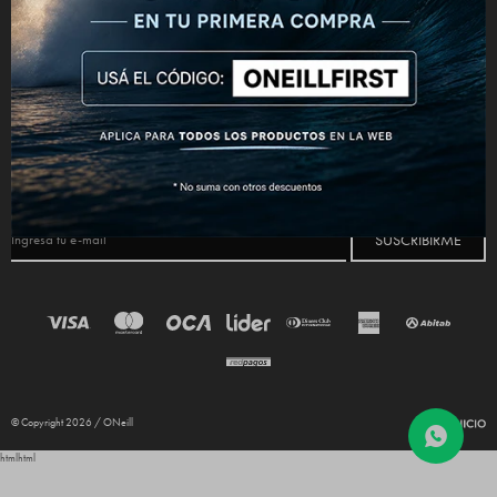
CONECTATE



NEWSLETTER
¡Suscribite y recibí todas nuestras novedades!
SUSCRIBIRME
© Copyright 2026 / ONeill
html
html