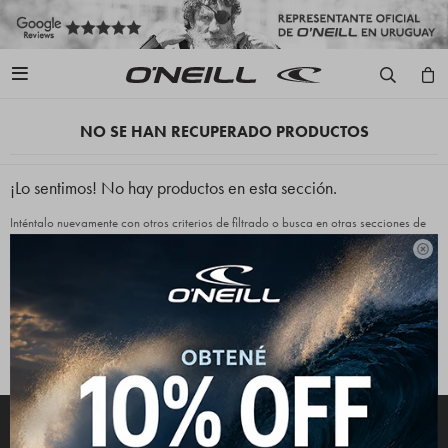

NO SE HAN RECUPERADO PRODUCTOS
¡Lo sentimos! No hay productos en esta sección.
Inténtalo nuevamente con otros criterios de filtrado o busca en otras secciones de
nuestro catálogo.

Quitar filtros
Filtrando por:
Indumentaria
Gorros
Color:
Beige