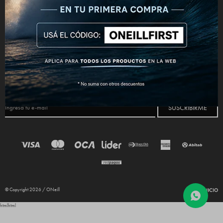
CONECTATE



NEWSLETTER
¡Suscribite y recibí todas nuestras novedades!
SUSCRIBIRME
© Copyright 2026 / ONeill
html
html