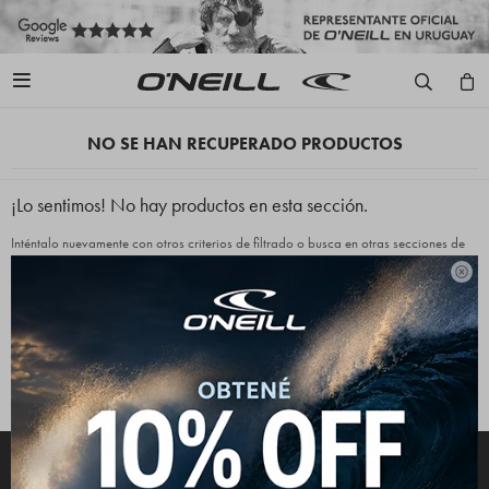

NO SE HAN RECUPERADO PRODUCTOS
¡Lo sentimos! No hay productos en esta sección.
Inténtalo nuevamente con otros criterios de filtrado o busca en otras secciones de
nuestro catálogo.

Quitar filtros
Filtrando por:
Indumentaria
Gorros
Color:
Negro