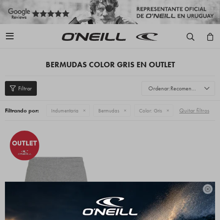

BERMUDAS COLOR GRIS EN OUTLET
Recomendados
Quitar filtros
Filtrando por:
Indumentaria
Bermudas
Color:
Gris
