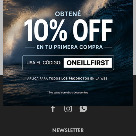
Bermuda O’Neill The Future Surf
Society - Gris
1.590
$
1.990
$
CONECTATE



NEWSLETTER