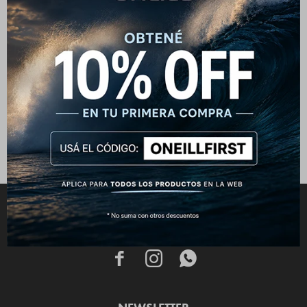
Bermuda O'Riginal Cord Cargo
- Marrón
2.390
$
2.990
$
CONECTATE


