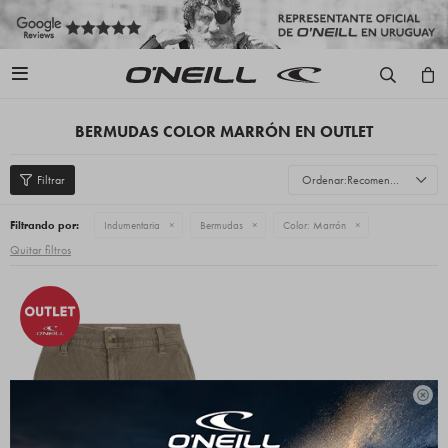

BERMUDAS COLOR MARRÓN EN OUTLET
Recomendados
Filtrando por:
Indumentaria
Bermudas
Color:
Marrón
Quitar filtros
