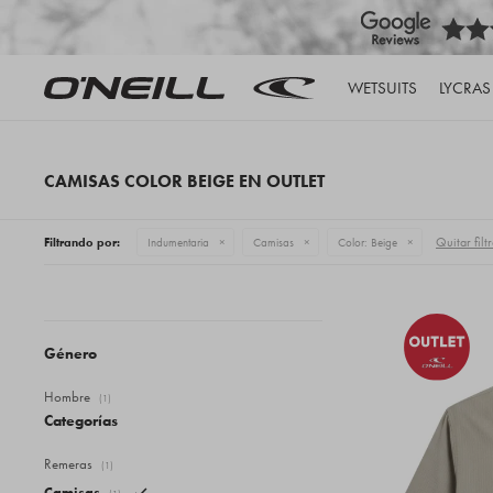
WETSUITS
LYCRAS
CAMISAS COLOR BEIGE EN OUTLET
Quitar filt
Filtrando por:
Indumentaria
Camisas
Color:
Beige
Género
Hombre
(1)
Categorías
Remeras
(1)
Camisas