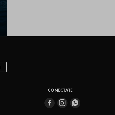
E
CONECTATE


