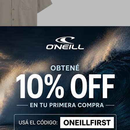
isa O'Neill Horizon
1.790
$
2.190
$