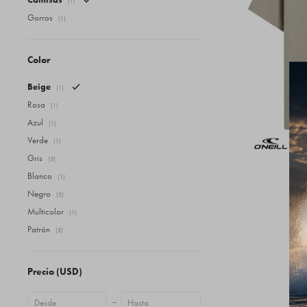
(1)
Gorros
(1)
Color
Beige
(1)
Rosa
(1)
Azul
(1)
Verde
(1)
Gris
(3)
Blanco
(1)
Cam
Negro
(3)
Multicolor
(1)
Patrón
(5)
Precio
(USD)