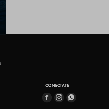
E
CONECTATE


