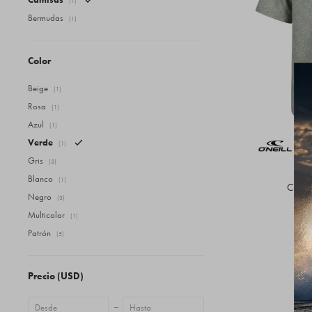
(1)
Bermudas
(1)
Color
Beige
(1)
Rosa
(1)
Azul
(1)
Verde
(1)
Gris
(3)
Blanco
(1)
Camis
Negro
(3)
Multicolor
(1)
Patrón
(5)
Precio
(USD)