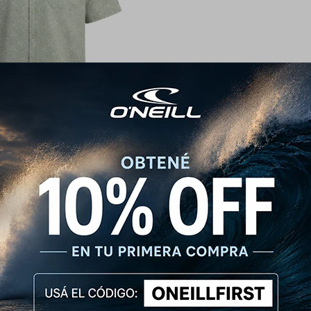
a O'Neill TRVLR Floral
1.790
$
2.190
$