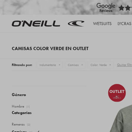
WETSUITS
LYCRAS
CAMISAS COLOR VERDE EN OUTLET
Quitar filt
Filtrando por:
Indumentaria
Camisas
Color:
Verde
Género
Hombre
(1)
Categorías
Remeras
(2)
Camisas