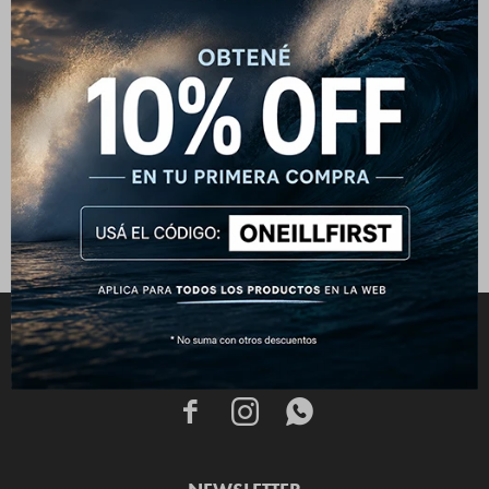
Remera O'Neill Front Print
Negro - Naranja
990
$
1.190
$
CONECTATE


