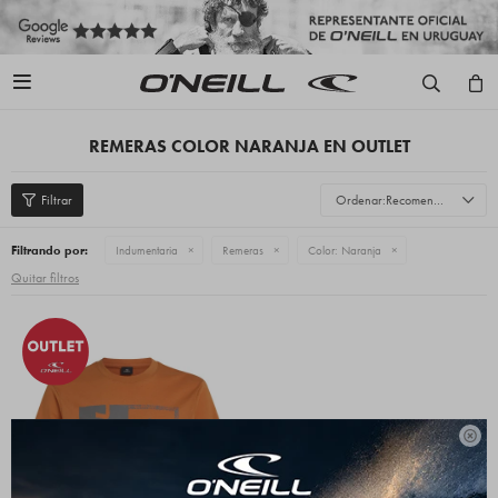

REMERAS COLOR NARANJA EN OUTLET
Recomendados
Filtrando por:
Indumentaria
Remeras
Color:
Naranja
Quitar filtros
