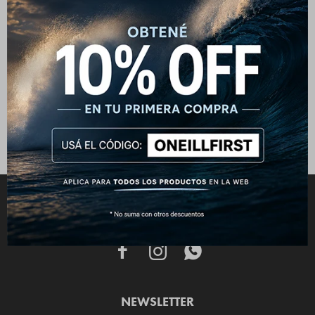
Remera O'neill Originals
Vintage Amarillo
1.090
$
1.290
$
CONECTATE



NEWSLETTER