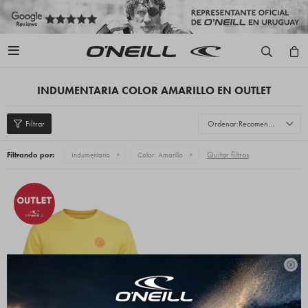

INDUMENTARIA COLOR AMARILLO EN OUTLET
Recomendados
Quitar filtros
Filtrando por:
Indumentaria
Color:
Amarillo
