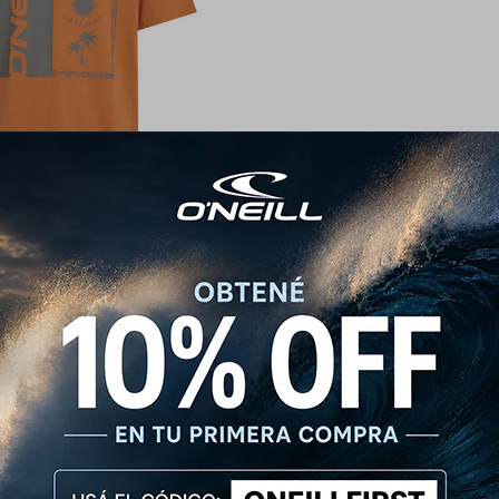
l Front Print Negro - Naranja
990
$
1.190
$