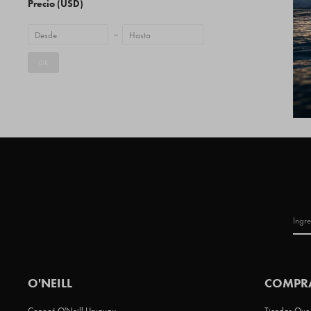
Precio
(USD)
OK
O'NEILL
COMPR
Conocé O'Neill Uruguay
Tiendas Que 