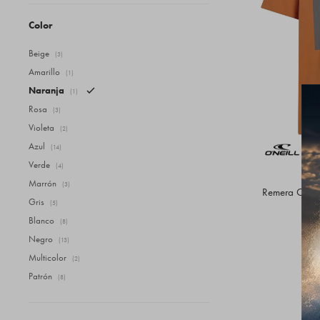
Color
Beige
(3)
Amarillo
(1)
Naranja
(1)
Rosa
(3)
Violeta
(2)
Azul
(14)
Verde
(4)
Marrón
(3)
Remera O'Neil
Gris
(5)
Blanco
(8)
Negro
(13)
Multicolor
(2)
Patrón
(8)