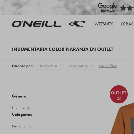
WETSUITS
LYCRAS
INDUMENTARIA COLOR NARANJA EN OUTLET
Quitar filtros
Filtrando por:
Indumentaria
Color:
Naranja
Género
Hombre
(1)
Categorías
Remeras
(1)