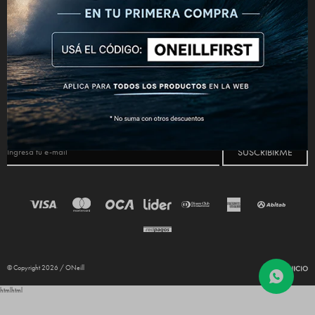
CONECTATE



NEWSLETTER
¡Suscribite y recibí todas nuestras novedades!
SUSCRIBIRME
© Copyright 2026 / ONeill
html
html