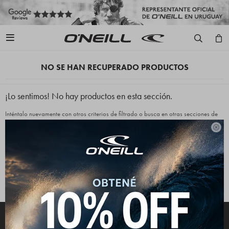

NO SE HAN RECUPERADO PRODUCTOS
¡Lo sentimos! No hay productos en esta sección.
Inténtalo nuevamente con otros criterios de filtrado o busca en otras secciones de
nuestro catálogo.

Quitar filtros
Filtrando por:
Accesorios
Billeteras
Color:
Negro