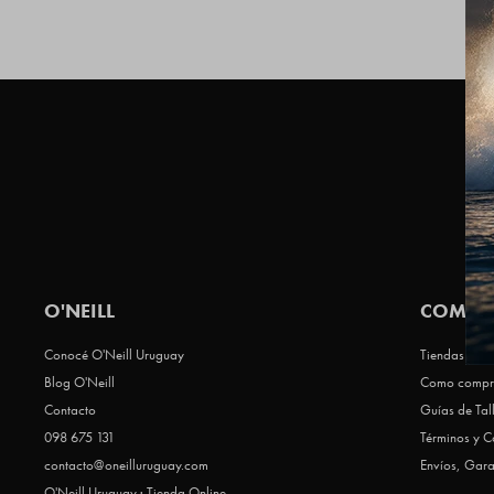
O'NEILL
COMPR
Conocé O'Neill Uruguay
Tiendas Que 
Blog O'Neill
Como compr
Contacto
Guías de Tal
098 675 131
Términos y C
contacto@oneilluruguay.com
Envíos, Gara
O'Neill Uruguay · Tienda Online