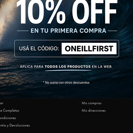
NEWSLETTER
SUSCRIBIRM
AR
MI CUENTA
Ofrecen O'Neill
Mi cuenta
ar
Mis compras
le Completas
Mis direcciones
ondiciones
ntía y Devoluciones