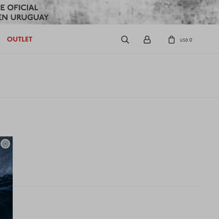
OUTLET
0
USD
