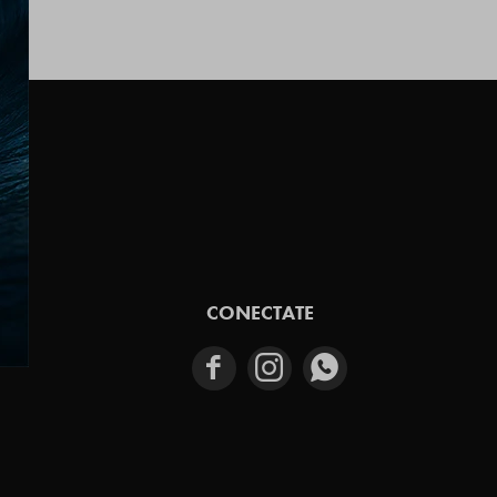
E
CONECTATE


