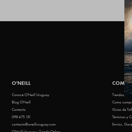
O'NEILL
COMPR
Conocé O'Neill Uruguay
Tiendas Que 
Blog O'Neill
Como compr
Contacto
Guías de Tal
098 675 131
Términos y C
contacto@oneilluruguay.com
Envíos, Gara
O'Neill Uruguay · Tienda Online