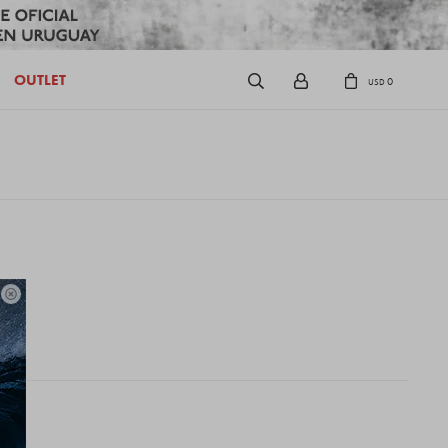
OUTLET
0
USD
