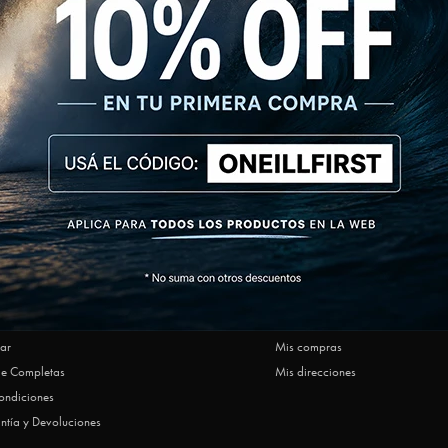
NEWSLETTER
SUSCRIBIRM
AR
MI CUENTA
Ofrecen O'Neill
Mi cuenta
ar
Mis compras
le Completas
Mis direcciones
ondiciones
ntía y Devoluciones