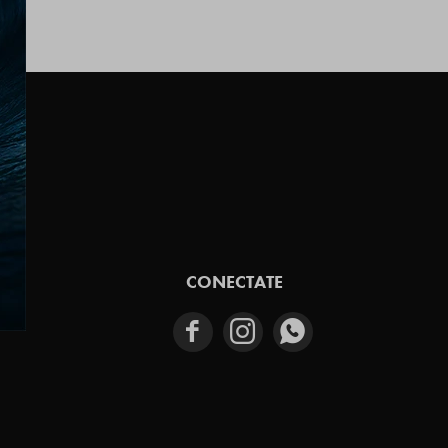
E
CONECTATE


