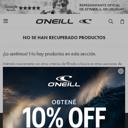

NO SE HAN RECUPERADO PRODUCTOS
¡Lo sentimos! No hay productos en esta sección.
Inténtalo nuevamente con otros criterios de filtrado o busca en otras secciones de
nuestro catálogo.

Quitar filtros
Filtrando por:
Lycras
Hombre
Color:
Gris