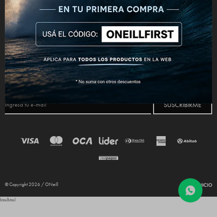
CONECTATE



NEWSLETTER
¡Suscribite y recibí todas nuestras novedades!
SUSCRIBIRME
© Copyright 2026 / ONeill
html
html