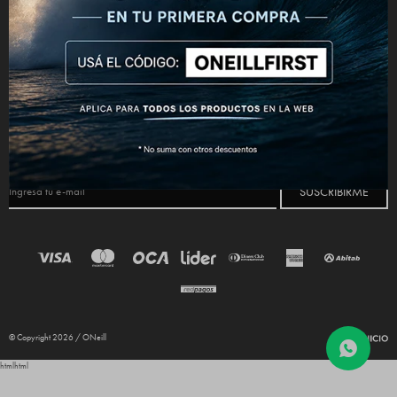
CONECTATE



NEWSLETTER
¡Suscribite y recibí todas nuestras novedades!
SUSCRIBIRME
© Copyright 2026 / ONeill
html
html