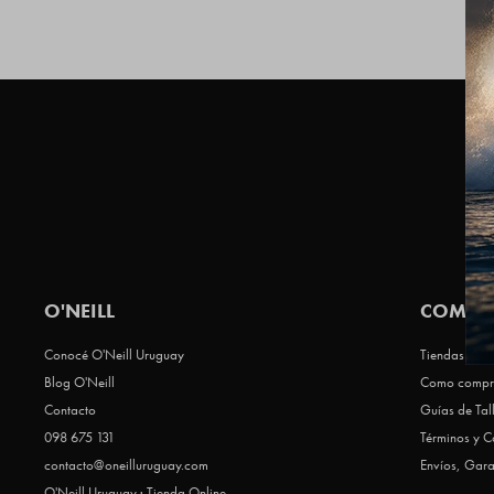
O'NEILL
COMPR
Conocé O'Neill Uruguay
Tiendas Que 
Blog O'Neill
Como compr
Contacto
Guías de Tal
098 675 131
Términos y C
contacto@oneilluruguay.com
Envíos, Gara
O'Neill Uruguay · Tienda Online