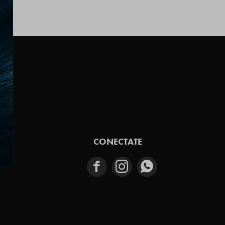
E
CONECTATE


