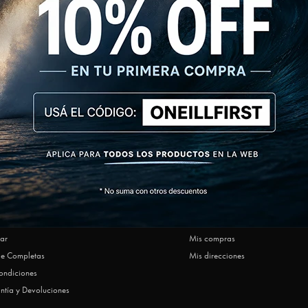
NEWSLETTER
SUSCRIBIRM
AR
MI CUENTA
Ofrecen O'Neill
Mi cuenta
ar
Mis compras
le Completas
Mis direcciones
ondiciones
ntía y Devoluciones