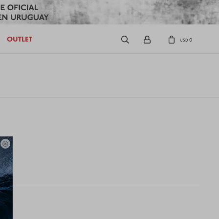
OUTLET
0
USD
