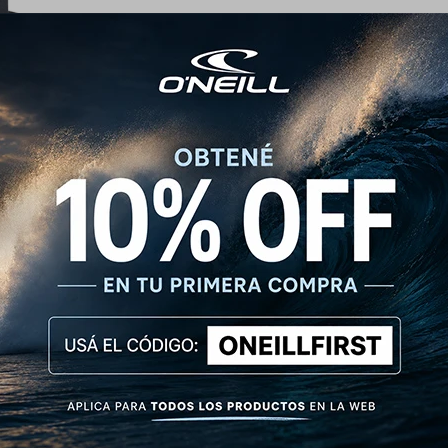
 Hyperfreak Fire 3mm
180
USD