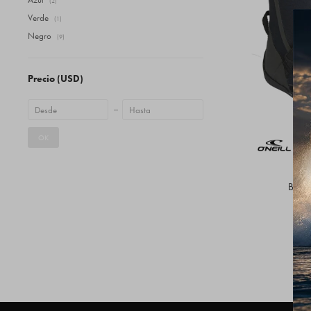
(2)
Verde
(1)
Negro
(9)
Precio
(USD)
OK
Botas