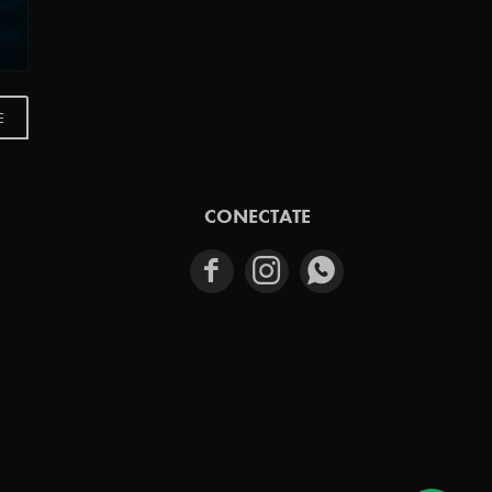
E
CONECTATE


