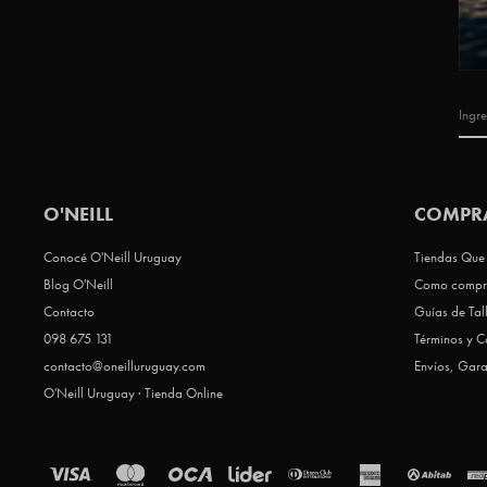
O'NEILL
COMPR
Conocé O'Neill Uruguay
Tiendas Que 
Blog O'Neill
Como compr
Contacto
Guías de Tal
098 675 131
Términos y C
contacto@oneilluruguay.com
Envíos, Gara
O'Neill Uruguay · Tienda Online