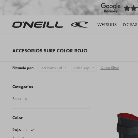
WETSUITS
LYCRAS
ACCESORIOS SURF COLOR ROJO
Quitar filtros
Filtrando por:
Accesorios Surf
Color:
Rojo
Categorías
Botas
(1)
Color
Rojo
(1)
Azul