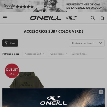

ACCESORIOS SURF COLOR VERDE
Recomendados
Quitar filtros
Filtrando por:
Accesorios Surf
Color:
Verde
