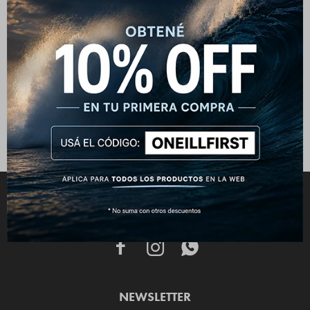
Toalla O'Neill Bendi Beach
Verde Militar
2.690
$
3.190
$
CONECTATE



NEWSLETTER