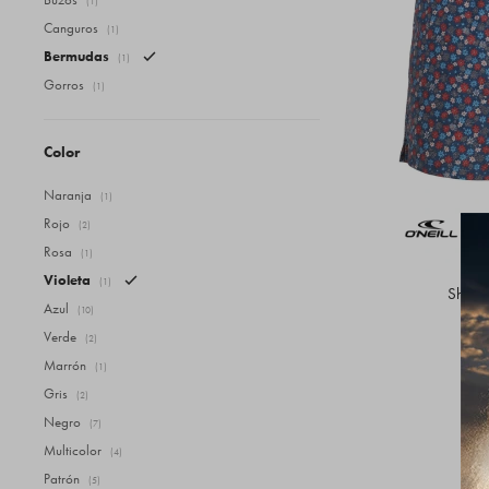
(1)
Canguros
(1)
Bermudas
(1)
Gorros
(1)
Color
Naranja
(1)
Rojo
(2)
Rosa
(1)
Violeta
(1)
Short 
Azul
(10)
Verde
(2)
Marrón
(1)
Gris
(2)
Negro
(7)
Multicolor
(4)
Patrón
(5)