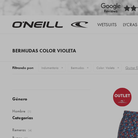
WETSUITS
LYCRAS
BERMUDAS COLOR VIOLETA
Quitar fi
Filtrando por:
Indumentaria
Bermudas
Color:
Violeta
Género
Hombre
(1)
Categorías
Remeras
(4)
Buzos