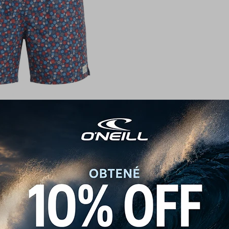
O'Neill Midnight Floral
1.590
$
1.990
$