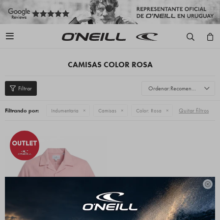

CAMISAS COLOR ROSA
Recomendados
Quitar filtros
Filtrando por:
Indumentaria
Camisas
Color:
Rosa
