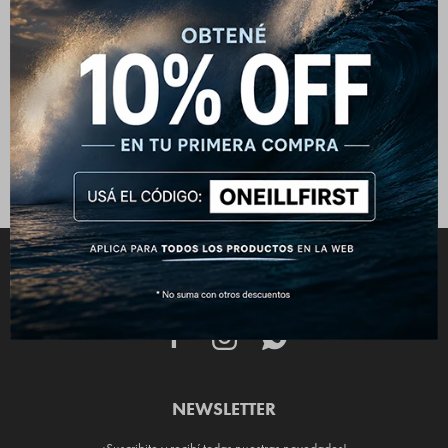
Camisa Oneill Polly - Rosada
1.790
$
2.190
$
CONECTATE



NEWSLETTER
¡Suscribite y recibí todas nuestras novedades!