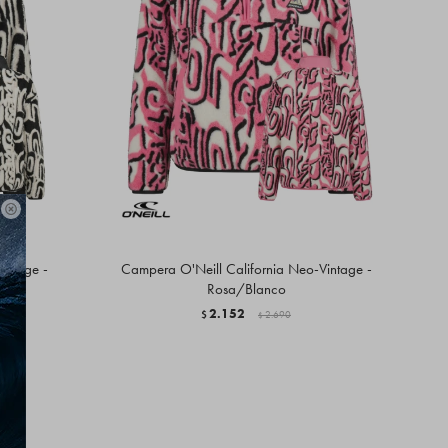

intage -
Campera O'Neill California Neo-Vintage -
Rosa/Blanco
2.152
$
2.690
$