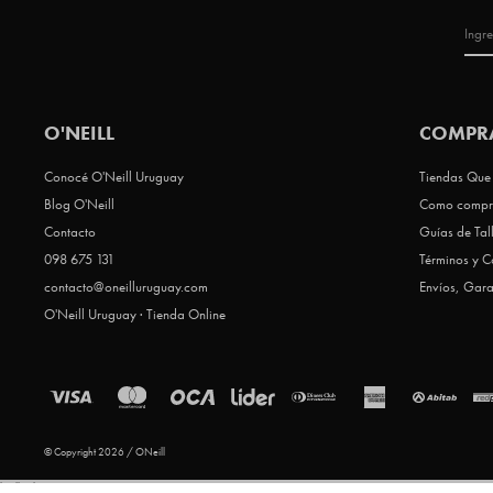
O'NEILL
COMPR
Conocé O'Neill Uruguay
Tiendas Que 
Blog O'Neill
Como compr
Contacto
Guías de Tal
098 675 131
Términos y C
contacto@oneilluruguay.com
Envíos, Gara
O'Neill Uruguay · Tienda Online
© Copyright 2026 / ONeill
html
html