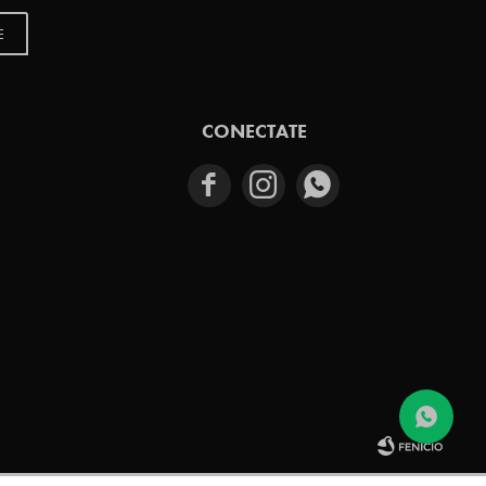
E
CONECTATE


