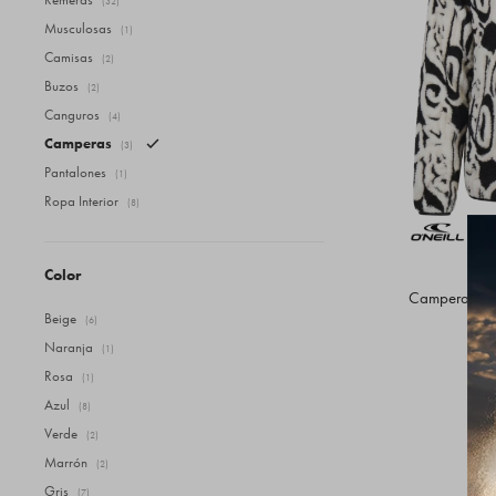
(32)
Musculosas
(1)
Camisas
(2)
Buzos
(2)
Canguros
(4)
Camperas
(3)
Pantalones
(1)
Ropa Interior
(8)
Color
Campera O'Ne
Beige
(6)
Naranja
(1)
Rosa
(1)
Azul
(8)
Verde
(2)
Marrón
(2)
Gris
(7)