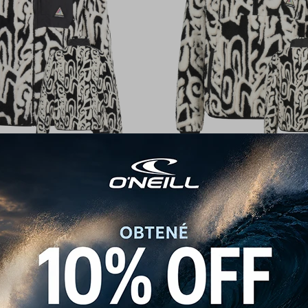
ill California Neo-Vintage -
Campera O'Neill California Neo-V
Blanco/Negro
Blanco/Negro
2.712
2.152
$
3.390
$
2.690
$
$