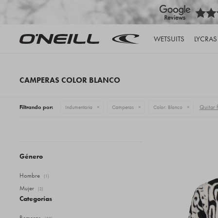
WETSUITS
LYCRAS
CAMPERAS COLOR BLANCO
Quitar f
Filtrando por:
Indumentaria
Camperas
Color:
Blanco
Género
Hombre
(1)
Mujer
(2)
Categorías
Remeras