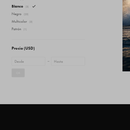
Blanco
(3)
Negro
(23)
Multicolor
(3)
Patrón
(1)
Precio
(USD)
OK