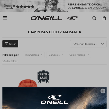

CAMPERAS COLOR NARANJA
Recomendados
Filtrando por:
Indumentaria
Camperas
Color:
Naranja
Quitar filtros
