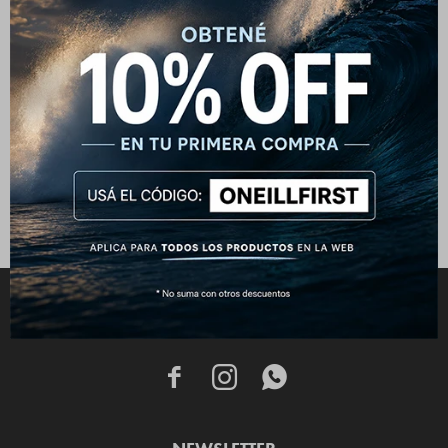
Campera Puffer O'Neill
Windbreaker - Naranja
3.192
$
3.990
$
CONECTATE


