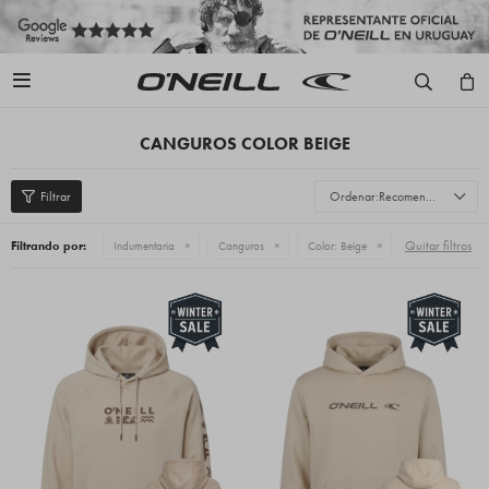

CANGUROS COLOR BEIGE
Recomendados
Quitar filtros
Filtrando por:
Indumentaria
Canguros
Color:
Beige