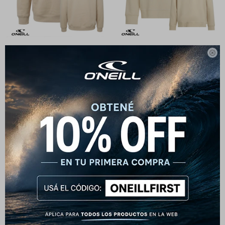

Canguro O'Neill Mid Zip -
Canguro O'Neill Cali Logo -
Beige
Beige
2.392
2.590
$
2.990
$
$