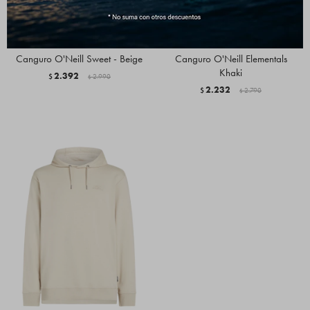
Canguro O'Neill Sweet - Beige
Canguro O'Neill Elementals
Khaki
2.392
$
2.990
$
2.232
$
2.790
$