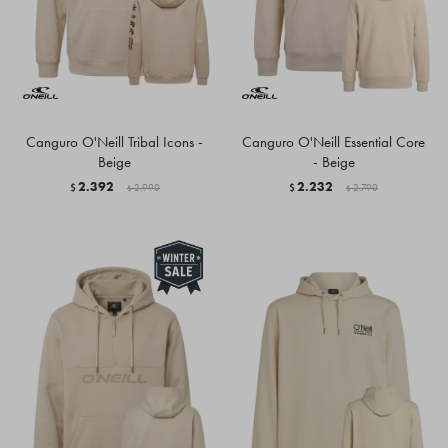
Canguro O'Neill Tribal Icons -
Canguro O'Neill Essential Core
Beige
- Beige
2.392
2.232
$
2.990
$
2.790
$
$