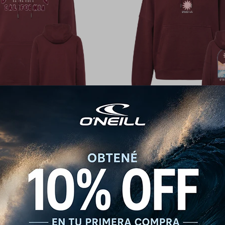
eill Retro University - Rojo
Canguro O'Neill Woman Retro La
Oversize - Bordó
2.392
$
2.990
$
2.690
$