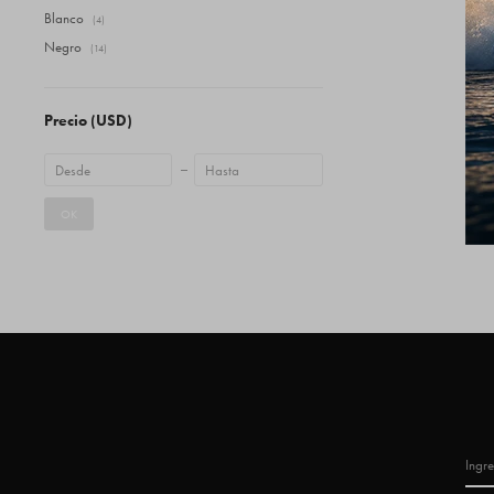
Blanco
(4)
Negro
(14)
Precio
(USD)
OK