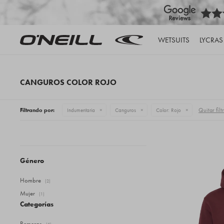
WETSUITS
LYCRAS
CANGUROS COLOR ROJO
Quitar filt
Filtrando por:
Indumentaria
Canguros
Color:
Rojo
Género
Hombre
(2)
Mujer
(1)
Categorías
Remeras