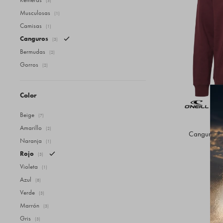
(5)
Musculosas
(1)
Camisas
(1)
Canguros
(3)
Bermudas
(2)
Gorros
(2)
Color
Beige
(7)
Amarillo
(2)
Canguro O'N
Naranja
(1)
Rojo
(3)
Violeta
(1)
Azul
(8)
Verde
(3)
Marrón
(3)
Gris
(3)