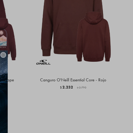

ndscape
Canguro O'Neill Essential Core - Rojo
2.232
$
2.790
$