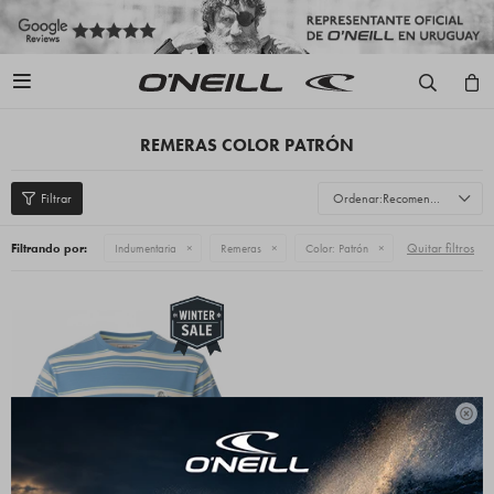

REMERAS COLOR PATRÓN
Recomendados
Quitar filtros
Filtrando por:
Indumentaria
Remeras
Color:
Patrón
