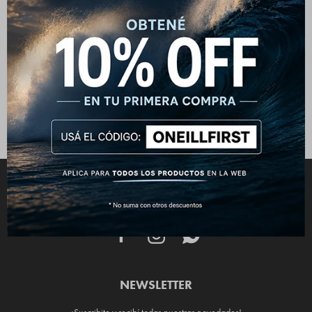
Remera O'Neill Stripe Azul
1.032
$
1.290
$
CONECTATE



NEWSLETTER
¡Suscribite y recibí todas nuestras novedades!