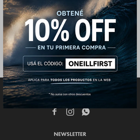
Wetsuit Bahia 4/3mm - Chest
Zip - Negro
390
USD
CONECTATE



NEWSLETTER