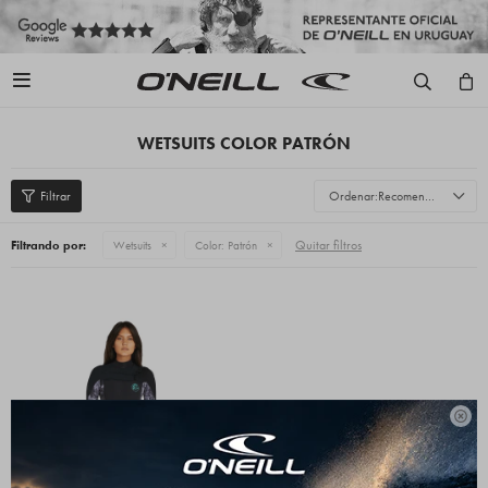

WETSUITS COLOR PATRÓN
Recomendados
Quitar filtros
Filtrando por:
Wetsuits
Color:
Patrón
