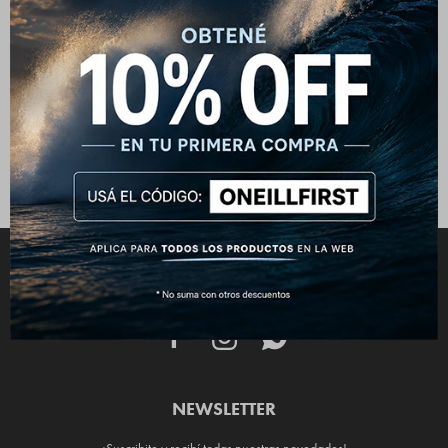
Estuche O'Neill - Fucsia
792
$
990
$
CONECTATE



NEWSLETTER
¡Suscribite y recibí todas nuestras novedades!