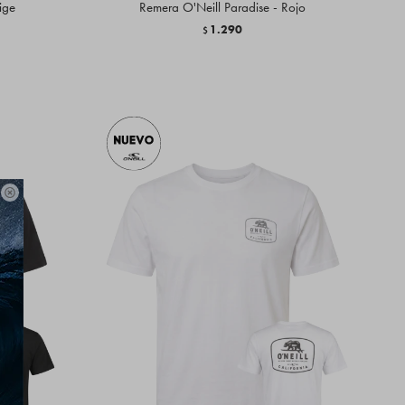
ige
Remera O'Neill Paradise - Rojo
1.290
$
