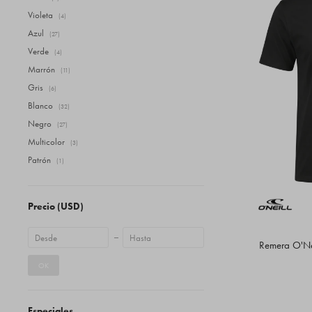
Violeta
(4)
Azul
(27)
Verde
(4)
Marrón
(11)
Gris
(6)
Blanco
(32)
Negro
(27)
Multicolor
(3)
Patrón
(1)
Precio
(USD)
Remera O'Nei
OK
Especiales