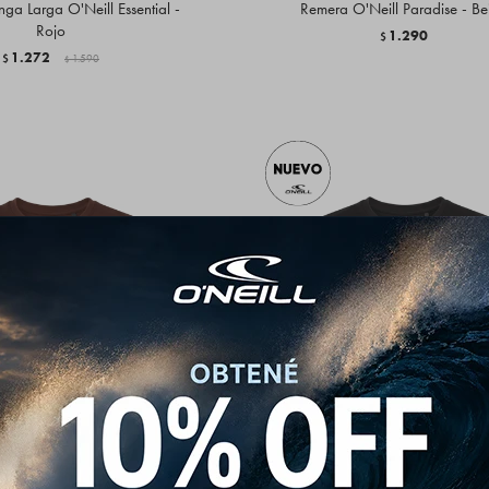
a Larga O'Neill Essential -
Remera O'Neill Paradise - Be
Rojo
1.290
$
1.272
$
1.590
$