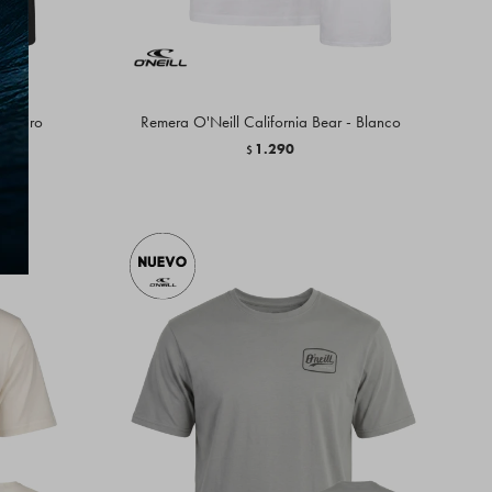
- Negro
Remera O'Neill California Bear - Blanco
1.290
$