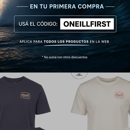
ill California Bear - Marrón
Remera O'Neill California Bear 
1.290
1.290
$
$