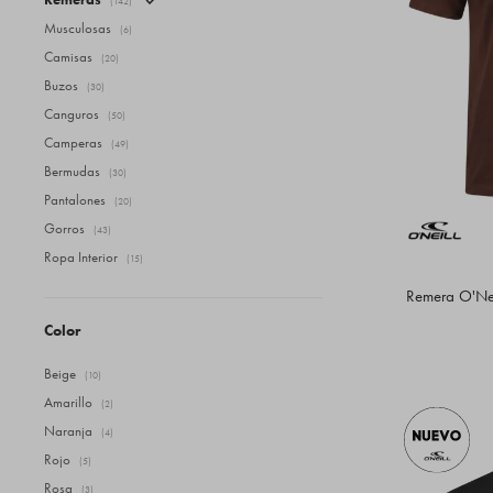
(142)
Musculosas
(6)
Camisas
(20)
Buzos
(30)
Canguros
(50)
Camperas
(49)
Bermudas
(30)
Pantalones
(20)
Gorros
(43)
Ropa Interior
(15)
Remera O'Nei
Color
Beige
(10)
Amarillo
(2)
Naranja
(4)
Rojo
(5)
Rosa
(3)