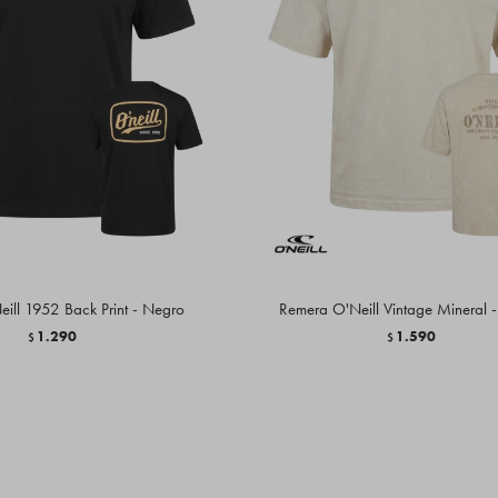
ill 1952 Back Print - Negro
Remera O'Neill Vintage Mineral 
1.290
1.590
$
$