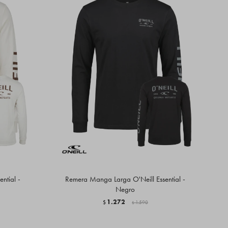
ntial -
Remera Manga Larga O'Neill Essential -
Negro
1.272
$
1.590
$