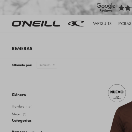
WETSUITS
LYCRAS
REMERAS
Filtrando por:
Remeras
Género
Hombre
(124)
Mujer
(3)
Categorías
Remeras