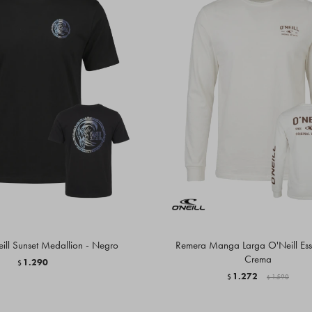
ll Sunset Medallion - Negro
Remera Manga Larga O'Neill Esse
Crema
1.290
$
1.272
$
1.590
$