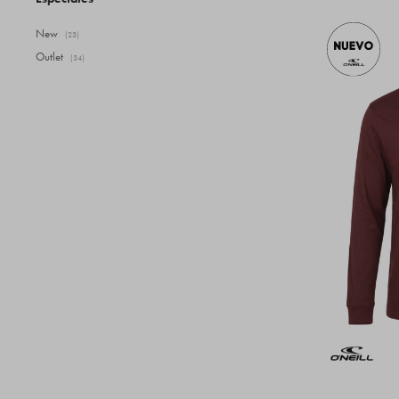
New
(23)
Outlet
(34)