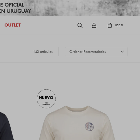
OUTLET
0
USD
142 artículos
Recomendados