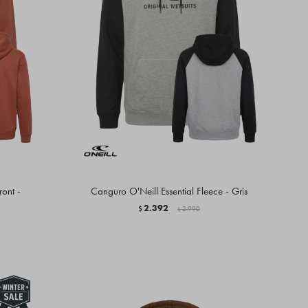
ont -
Canguro O'Neill Essential Fleece - Gris
2.392
$
2.990
$