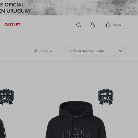
OUTLET
0
USD
50 artículos
Recomendados