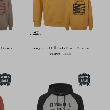
s Oscuro
Canguro O'Neill Photo Retro - Mostaza
2.392
$
2.990
$