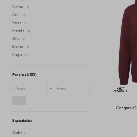
Violeta
(1)
Azul
(8)
Verde
(3)
Marrón
(3)
Gris
(3)
Blanco
(4)
Negro
(14)
Precio
(USD)
OK
Canguro O'N
Especiales
Outlet
(1)