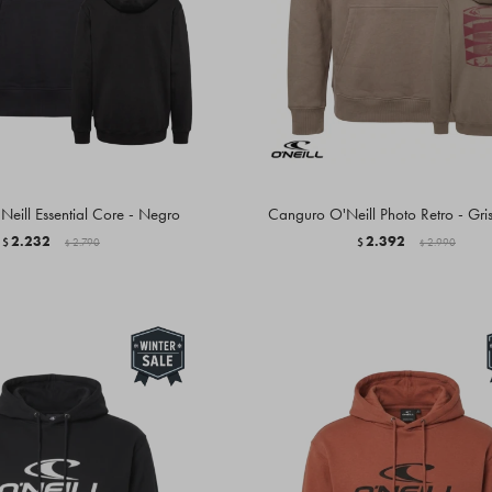
eill Essential Core - Negro
Canguro O'Neill Photo Retro - Gri
2.232
2.392
$
2.790
$
2.990
$
$