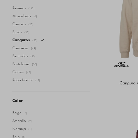
Remeras
(142)
Musculosas
(6)
Camisas
(20)
Buzos
(30)
Canguros
(50)
Camperas
(49)
Bermudas
(30)
Pantalones
(20)
Gorros
(43)
Ropa Interior
(15)
Canguro O'
Color
Beige
(7)
Amarillo
(2)
Naranja
(1)
Rojo
(3)