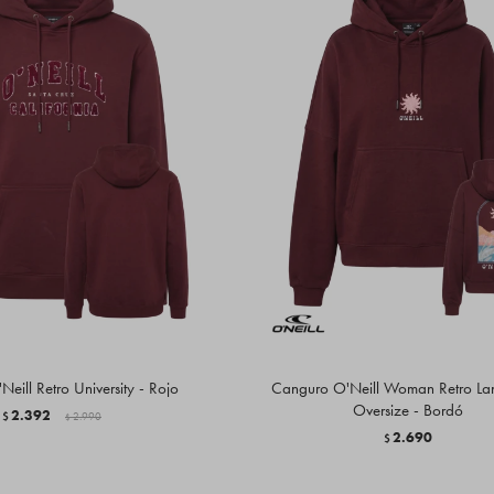
eill Retro University - Rojo
Canguro O'Neill Woman Retro La
Oversize - Bordó
2.392
$
2.990
$
2.690
$