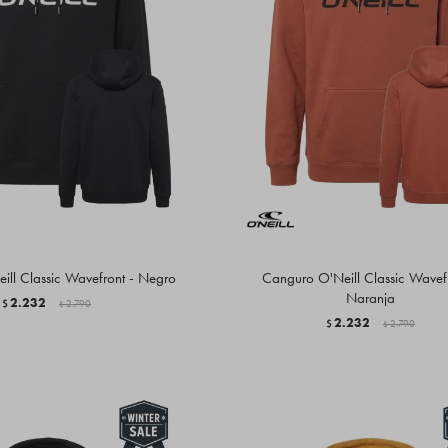
ll Classic Wavefront - Negro
Canguro O'Neill Classic Wavefr
Naranja
2.232
$
2.790
$
2.232
$
2.790
$