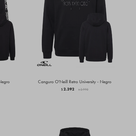
 Negro
Canguro O'Neill Retro University - Negro
2.392
$
2.990
$