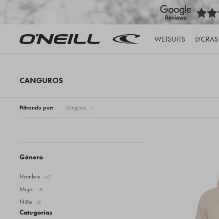
WETSUITS
LYCRAS
CANGUROS
Filtrando por:
Canguros
Género
Hombre
(42)
Mujer
(5)
Niño
(2)
Categorías