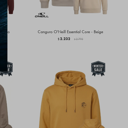
- Rojo
Canguro O'Neill Essential Core - Beige
2.232
$
2.790
$