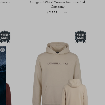
Sunsets
Canguro O'Neill Woman Two-Tone Surf
Company
2.152
$
2.690
$
