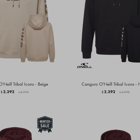
Neill Tribal Icons - Beige
Canguro O'Neill Tribal Icons -
2.392
2.392
$
2.990
$
2.990
$
$