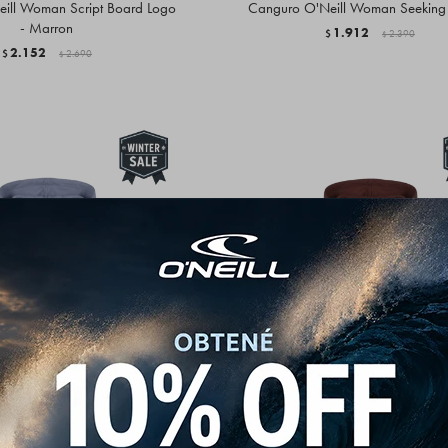
ill Woman Script Board Logo
Canguro O'Neill Woman Seeking 
- Marron
1.912
$
2.390
$
2.152
$
2.690
$