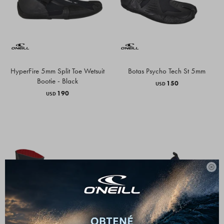
HyperFire 5mm Split Toe Wetsuit
Botas Psycho Tech St 5mm
Bootie - Black
150
USD
190
USD
