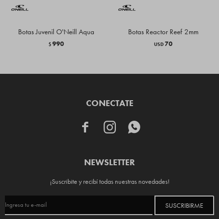
Botas Juvenil O'Neill Aqua
Botas Reactor Reef 2mm
990
70
$
USD
CONECTATE



NEWSLETTER
¡Suscribite y recibí todas nuestras novedades!
SUSCRIBIRME