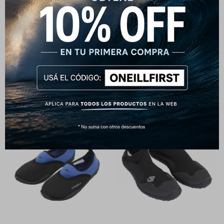
Botas Hyperfreak Fire 3mm
Botas O'Neill Aqua
180
990
USD
$