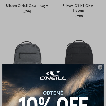
Billetera O'Neill Oasis - Negra
Billetera O'Neill Glass -
Habano
790
$
790
$

Mochila O'neill Melee - Gris
Mochila O'neill Melee - Negra