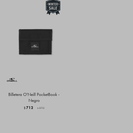
Billetera O'Neill PocketBook -
Negro
712
$
890
$