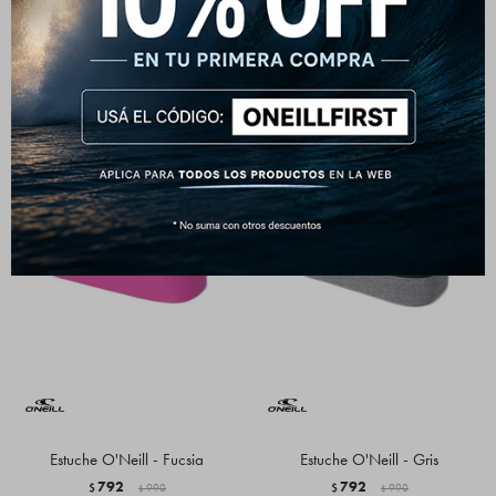
Oscuro
4.990
$
4.990
$
Estuche O'Neill - Fucsia
Estuche O'Neill - Gris
792
792
$
990
$
990
$
$