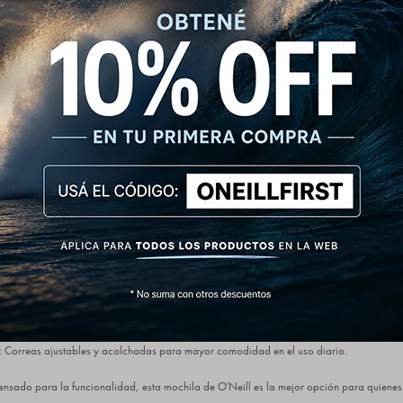
ll Melee – Estilo, Resistencia y Funcionalida
lección perfecta para quienes buscan comodidad y practicidad en su día a día. Su diseñ
 para actividades al aire libre, con múltiples compartimentos y materiales de alta resist
tacadas:
acio amplio para llevar todo lo necesario, desde libros hasta una laptop.
entos: Bolsillos organizadores con cierres resistentes, incluyendo uno frontal de fácil a
antiene la temperatura de bebidas o snacks, ideal para llevar a la oficina o la universid
 al agua: Acabado con tratamiento repelente que protege el contenido de la humedad.
es: Aumentan la visibilidad en condiciones de poca luz, perfectos para mayor seguridad.
 Correas ajustables y acolchadas para mayor comodidad en el uso diario.
ensado para la funcionalidad, esta mochila de O'Neill es la mejor opción para quiene