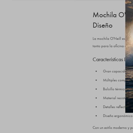
Mochila O'Nei
Diseño
La mochila O'Neill es la e
tanto para la oficina como
Características Des
Gran capacidad: Esp
Múltiples compartim
Bolsillo térmico: M
Material resistente
Detalles reflectant
Diseño ergonómico:
Con un estilo moderno y p