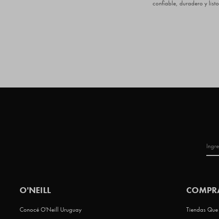
confiable, duradero y list
O'NEILL
COMPR
Conocé O'Neill Uruguay
Tiendas Que 