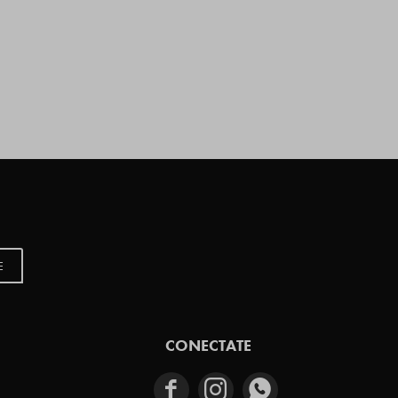
E
CONECTATE


