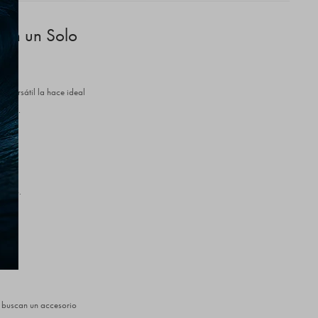
d en un Solo
o versátil la hace ideal
encia.
cceso.
ad.
s buscan un accesorio