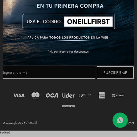
CONECTATE



NEWSLETTER
¡Suscribite y recibí todas nuestras novedades!
SUSCRIBIRME
© Copyright 2026 / ONeill
html
html