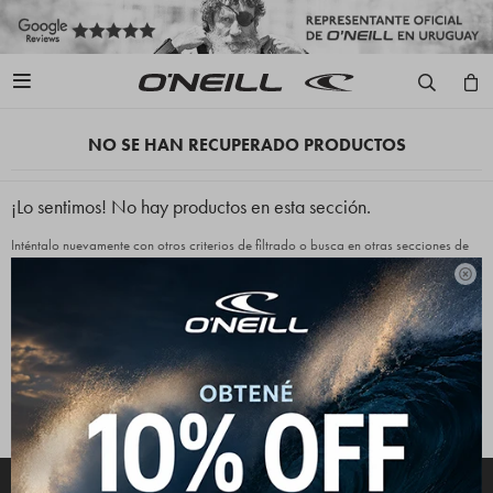

NO SE HAN RECUPERADO PRODUCTOS
¡Lo sentimos! No hay productos en esta sección.
Inténtalo nuevamente con otros criterios de filtrado o busca en otras secciones de
nuestro catálogo.

Quitar filtros
Filtrando por:
Indumentaria
Buzos
Color:
Negro
Te recomendamos quitar:
Indumentaria
Buzos