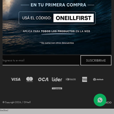
CONECTATE



NEWSLETTER
¡Suscribite y recibí todas nuestras novedades!
SUSCRIBIRME
© Copyright 2026 / ONeill
html
html