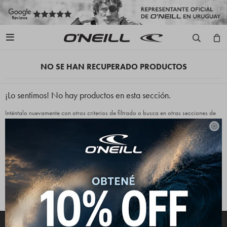

NO SE HAN RECUPERADO PRODUCTOS
¡Lo sentimos! No hay productos en esta sección.
Inténtalo nuevamente con otros criterios de filtrado o busca en otras secciones de
nuestro catálogo.

Quitar filtros
Filtrando por:
Indumentaria
Canguros
Color:
Verde
Te recomendamos quitar:
Indumentaria