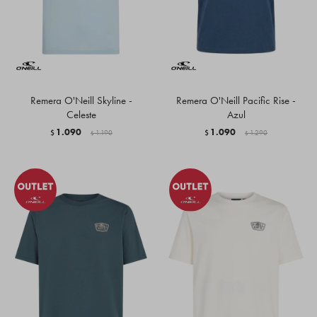
Remera O'Neill Skyline -
Remera O'Neill Pacific Rise -
Celeste
Azul
1.090
1.090
$
1.190
$
1.290
$
$