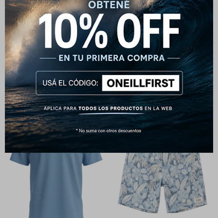
Remera O'Neill Circle Back Print
Remera O'Neill Global Sun
Celeste
Celeste
1.090
1.090
$
1.290
$
1.290
$
$