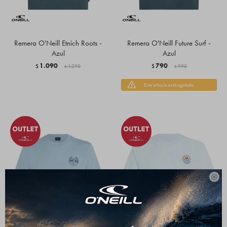
Remera O'Neill Etnich Roots -
Remera O'Neill Future Surf -
Azul
Azul
1.090
790
$
1.290
$
990
$
$
Este artículo está agotado.
