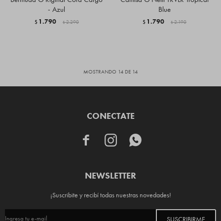
- Azul
Blue
1.790
1.790
$
2.290
$
2.190
$
$
MOSTRANDO
14
DE
14
CONECTATE



NEWSLETTER
¡Suscribite y recibí todas nuestras novedades!
SUSCRIBIRME