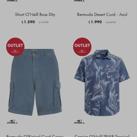
Short O'Neill Boss Dity
Bermuda Desert Cord - Azul
1.590
1.990
$
1.990
$
2.590
$
$
Bermuda O'Riginal Cord Cargo
Camisa O'Neill TRVLR Tropical