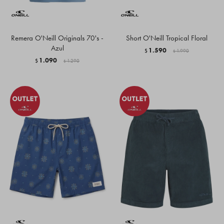
Remera O'Neill Originals 70's -
Short O'Neill Tropical Floral
Azul
1.590
$
1.990
$
1.090
$
1.290
$