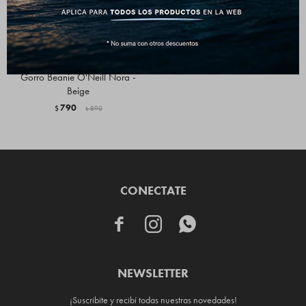
Gorro Beanie O'Neill Nora -
Beige
790
$
890
$
CONECTATE



NEWSLETTER
¡Suscribite y recibí todas nuestras novedades!