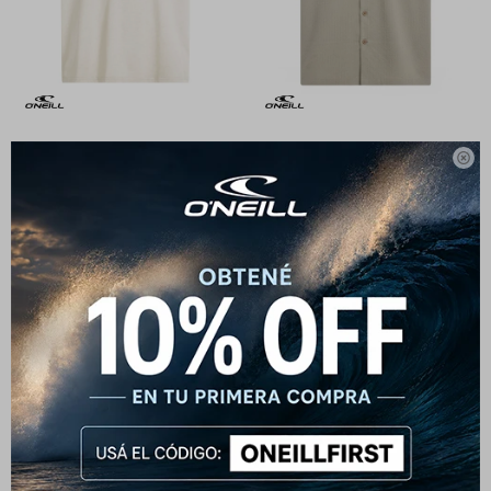
Remera O'Neill Future Surf -
Camisa O'Neill Horizon

Beige
1.790
$
2.190
$
790
$
990
$