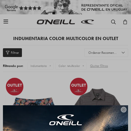

INDUMENTARIA COLOR MULTICOLOR EN OUTLET
Recomendados
Quitar filtros
Filtrando por:
Indumentaria
Color:
Multicolor
