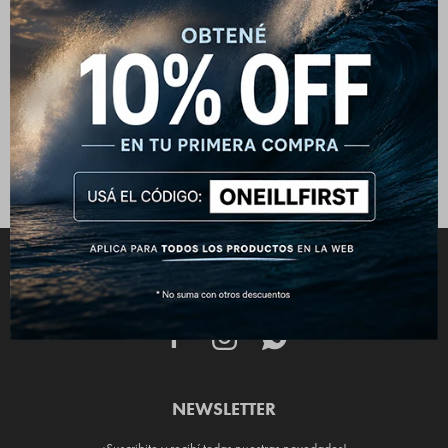
Short O'Neill Bender Floral
Camisa O'Neill TRVLR Stripe
1.590
1.790
$
1.990
$
2.190
$
$
CONECTATE



NEWSLETTER
¡Suscribite y recibí todas nuestras novedades!