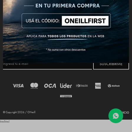
CONECTATE



NEWSLETTER
¡Suscribite y recibí todas nuestras novedades!
SUSCRIBIRME
© Copyright 2026 / ONeill
html
html