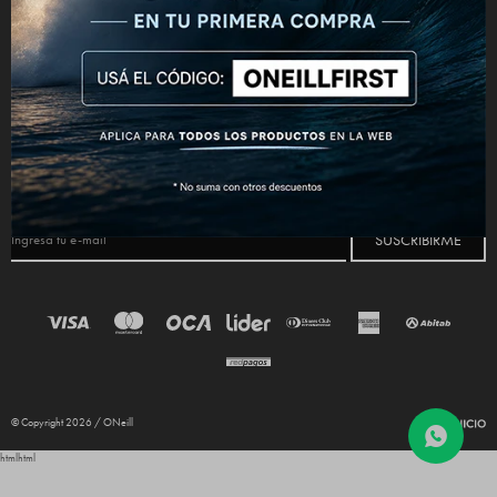
CONECTATE



NEWSLETTER
¡Suscribite y recibí todas nuestras novedades!
SUSCRIBIRME
© Copyright 2026 / ONeill
html
html