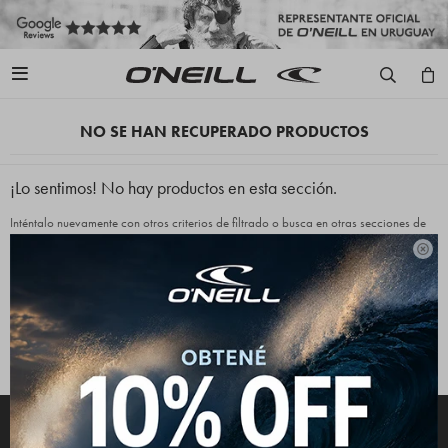

NO SE HAN RECUPERADO PRODUCTOS
¡Lo sentimos! No hay productos en esta sección.
Inténtalo nuevamente con otros criterios de filtrado o busca en otras secciones de
nuestro catálogo.

Quitar filtros
Filtrando por:
Accesorios
Mochilas
Color:
Rosa