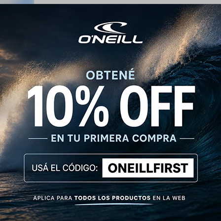
ica O’Neill Deep Ocean - Azul
1.290
$