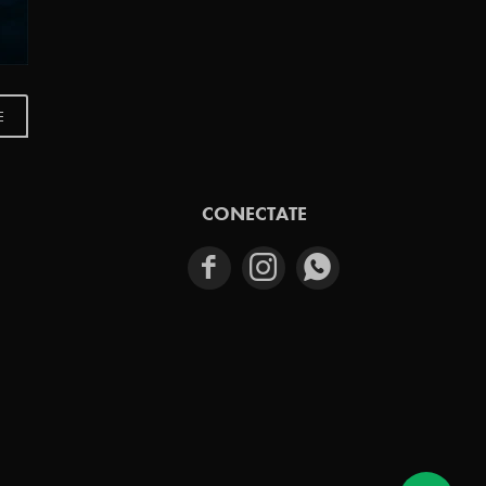
E
CONECTATE


