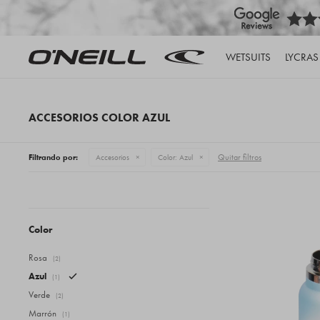
WETSUITS
LYCRAS
ACCESORIOS COLOR AZUL
Quitar filtros
Filtrando por:
Accesorios
Color:
Azul
Color
Rosa
(2)
Azul
(1)
Verde
(2)
Marrón
(1)