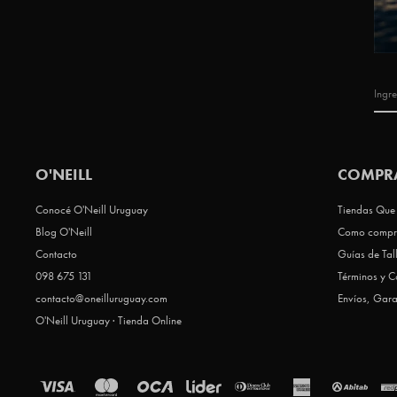
O'NEILL
COMPR
Conocé O'Neill Uruguay
Tiendas Que 
Blog O'Neill
Como compr
Contacto
Guías de Tal
098 675 131
Términos y C
contacto@oneilluruguay.com
Envíos, Gara
O'Neill Uruguay · Tienda Online