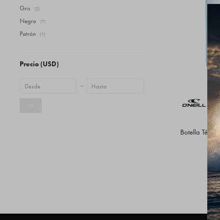
Gris
(2)
Negro
(7)
Patrón
(1)
Precio
(USD)
OK
Botella Térm