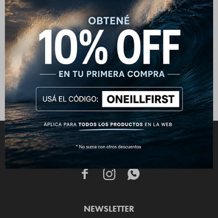
Billetera O'Neill Glass -
Habano
790
$
CONECTATE



NEWSLETTER