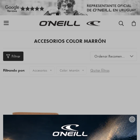

ACCESORIOS COLOR MARRÓN
Recomendados
Quitar filtros
Filtrando por:
Accesorios
Color:
Marrón
