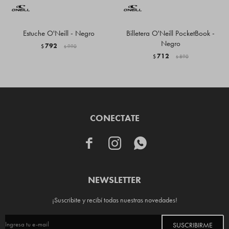
Estuche O'Neill - Negro
Billetera O'Neill PocketBook -
Negro
792
$
990
$
712
$
890
$
CONECTATE



NEWSLETTER
¡Suscribite y recibí todas nuestras novedades!
SUSCRIBIRME