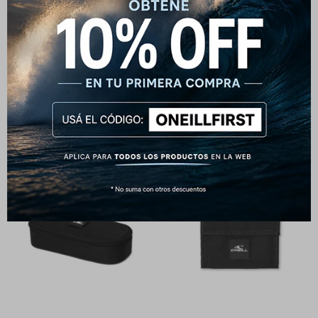
Billetera O'Neill Oasis - Negra
Mochila O'neill Melee - Negra
790
4.990
$
$