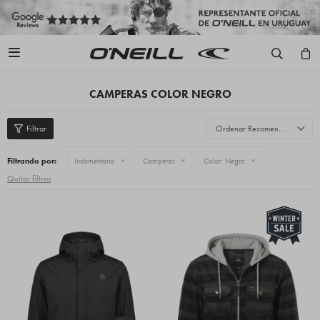

CAMPERAS COLOR NEGRO
Recomendados
Filtrando por:
Indumentaria
Camperas
Color:
Negro
Quitar filtros