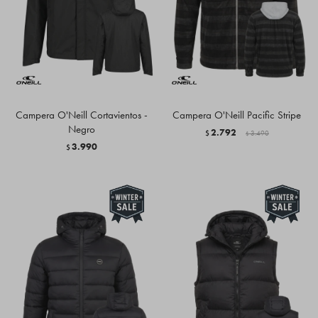
Campera O'Neill Cortavientos -
Campera O'Neill Pacific Stripe
Negro
2.792
$
3.490
$
3.990
$