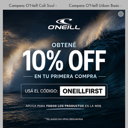
Campera O'Neill Cali Soul -
Campera O'Neill Urban Basic -
Negro
Negro

2.392
2.392
$
2.990
$
2.990
$
$
Chaleco O'Neill Blade
Campera O'Neill Parka Aggro -