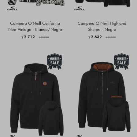
Campera O'Neill California
Campera O'Neill Highland
Neo-Vintage - Blanco/Negro
Sherpa - Negro
2.712
2.632
$
3.390
$
3.290
$
$