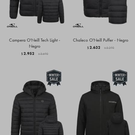
Campera O'Neill Tech Light -
Chaleco O'Neill Puffer - Negro
Negro
2.632
$
3.290
$
2.952
$
3.690
$