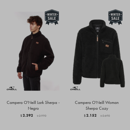
Campera O'Neill Lark Sherpa -
Campera O'Neill Woman
Negro
Sherpa Cozy
2.392
2.152
$
2.990
$
2.690
$
$