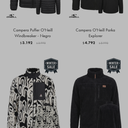
Campera Puffer O'Neill
Campera O'Neill Parka
Windbreaker - Negro
Explorer
3.192
4.792
$
3.990
$
5.990
$
$