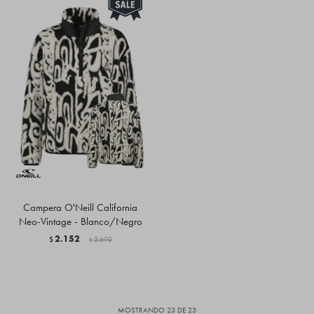
Campera O'Neill California
Neo-Vintage - Blanco/Negro
2.152
$
2.690
$
MOSTRANDO
23
DE
23