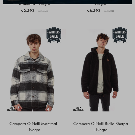
Diamond - Negro
Negro
2.392
6.392
$
2.990
$
7.990
$
$
Campera O'Neill Montreal -
Campera O'Neill Rutile Sherpa
Negro
- Negro