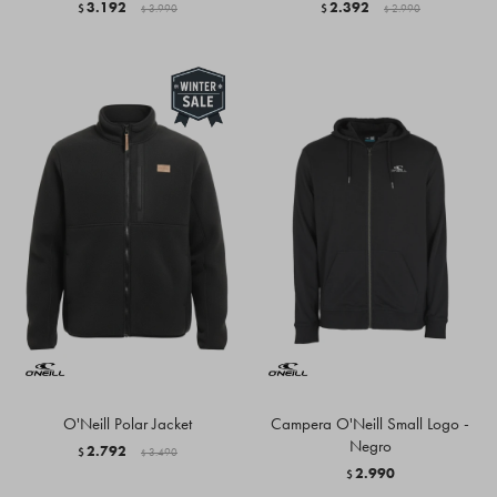
3.192
2.392
$
3.990
$
2.990
$
$
O'Neill Polar Jacket
Campera O'Neill Small Logo -
Negro
2.792
$
3.490
$
2.990
$