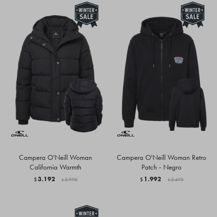
Campera O'Neill Woman
Campera O'Neill Woman Retro
California Warmth
Patch - Negro
3.192
1.992
$
3.990
$
2.490
$
$