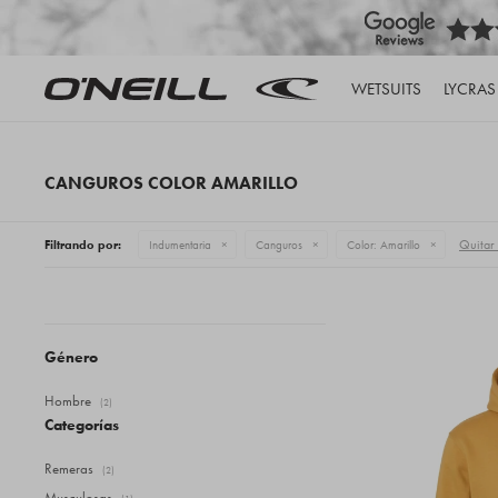
WETSUITS
LYCRAS
CANGUROS COLOR AMARILLO
Quitar f
Filtrando por:
Indumentaria
Canguros
Color:
Amarillo
Género
Hombre
(2)
Categorías
Remeras
(2)
Musculosas