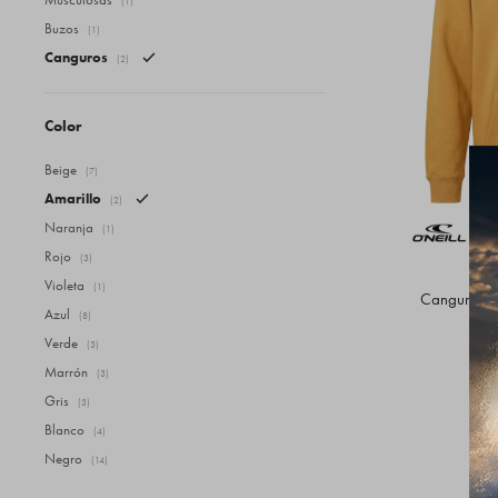
(1)
Buzos
(1)
Canguros
(2)
Color
Beige
(7)
Amarillo
(2)
Naranja
(1)
Rojo
(3)
Violeta
(1)
Canguro O'N
Azul
(8)
Verde
(3)
Marrón
(3)
Gris
(3)
Blanco
(4)
Negro
(14)