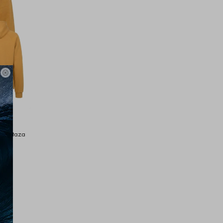

- Mostaza