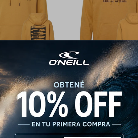
eill Photo Retro - Mostaza
Canguro O'Neill Essential Fleece 
2.392
2.392
$
2.990
$
2.990
$
$