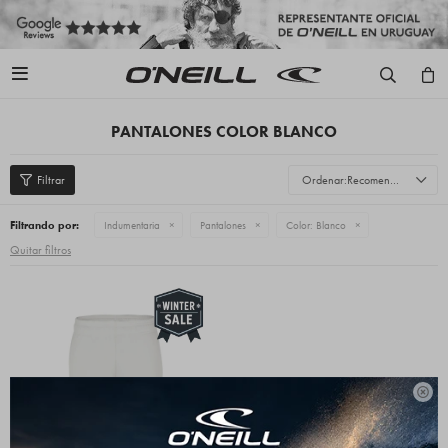

PANTALONES COLOR BLANCO
Recomendados
Filtrando por:
Indumentaria
Pantalones
Color:
Blanco
Quitar filtros
