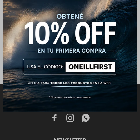
Jogger Future Surf - Blanco
Snow White
2.152
$
2.690
$
CONECTATE


