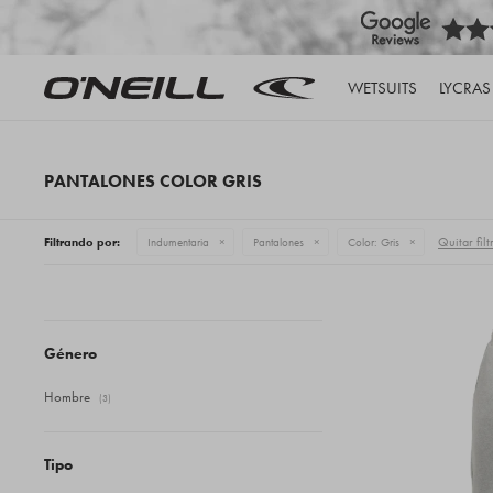
WETSUITS
LYCRAS
PANTALONES COLOR GRIS
Quitar filt
Filtrando por:
Indumentaria
Pantalones
Color:
Gris
Género
Hombre
(3)
Tipo