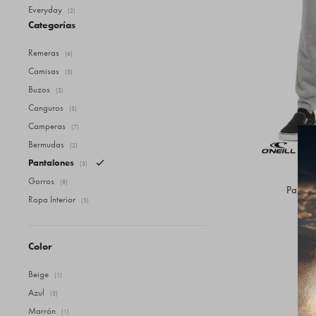
Everyday
(2)
Categorías
Remeras
(6)
Camisas
(3)
Buzos
(2)
Canguros
(3)
Camperas
(7)
Bermudas
(2)
Pantalones
(3)
Gorros
(8)
Pantalo
Ropa Interior
(3)
Color
Beige
(1)
Azul
(3)
Marrón
(1)