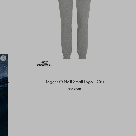

 Gris
Jogger O'Neill Small Logo - Gris
2.690
$