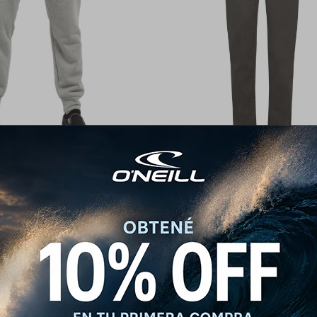
nes O'neill Felpa - Gris
Pantalones O'Neill Urban Flex -
2.232
2.990
$
2.790
$
$