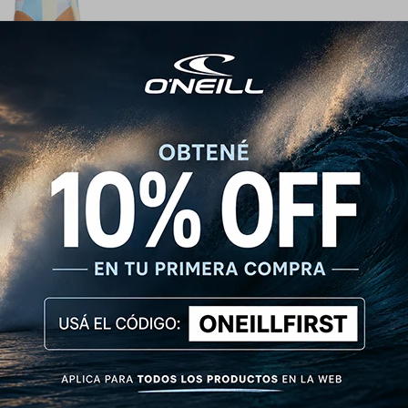
Front Zip Surfsuit - Sundae ·
Manga Larga
120
USD