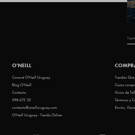
O'NEILL
COMPR
Conocé O'Neill Uruguay
Tiendas Que 
Blog O'Neill
Como compr
Contacto
Guías de Tal
098 675 131
Términos y C
contacto@oneilluruguay.com
Envíos, Gara
O'Neill Uruguay · Tienda Online