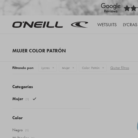
WETSUITS
LYCRAS
MUJER COLOR PATRÓN
Quitar filtros
Filtrando por:
Lycras
Mujer
Color:
Patrón
Categorías
Mujer
(1)
Color
Negro
(1)
Multicolor