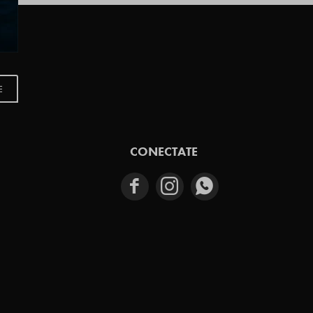
E
CONECTATE


