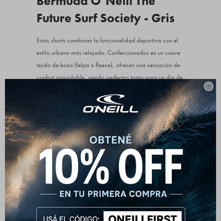
Bermuda O’Neill The
Future Surf Society - Gris
Estos shorts combinan la funcionalidad deportiva con el
estilo urbano más relajado. Confeccionados en un suave
tejido de buzo (felpa o fleece), ofrecen una sensación de
confort inigualable, siendo perfectos tanto para un día de

descanso en casa como para tus actividades al aire libre.
El color gris es tendencia y facilita la combinación con
remeras básicas o hoodies. Cuentan con una cintura
elástica y cordón ajustable para garantizar un ajuste
seguro y personalizado. El corte es relajado, ofreciendo
total libertad de movimiento, y su largo por encima de la
rodilla es moderno y versátil.
Un detalle clave es el estampado sutil y distintivo que
añade un aire juvenil y contemporáneo. Incorporan
bolsillos laterales para mayor practicidad, ideales para