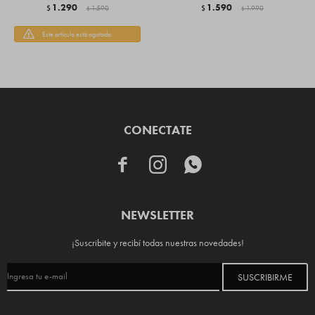
1.290
1.590
$
1.590
$
1.990
$
$
Este artículo está agotado.
CONECTATE



NEWSLETTER
¡Suscribite y recibí todas nuestras novedades!
SUSCRIBIRME